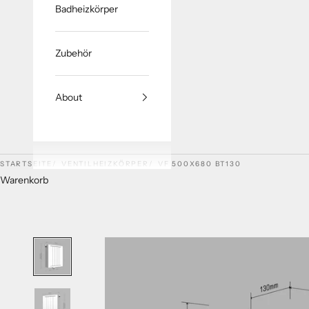
Badheizkörper
Zubehör
About
STARTSEITE
VENTILHEIZKÖRPER
VF 500X680 BT130
Warenkorb