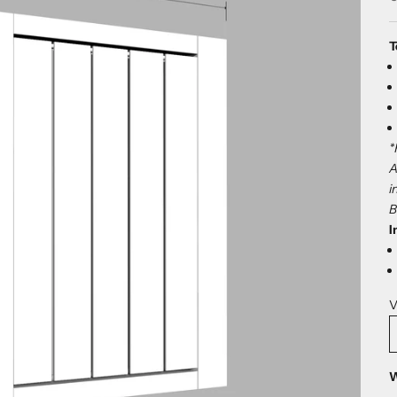
T
*
A
i
B
I
V
W