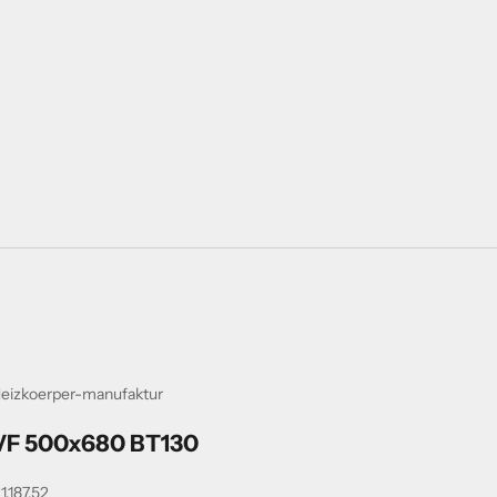
eizkoerper-manufaktur
VF 500x680 BT130
ngebot
1.187,52