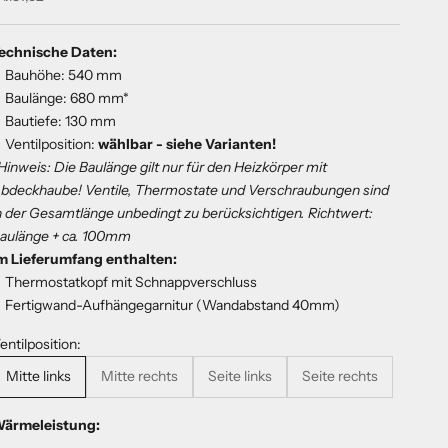
echnische Daten:
Bauhöhe: 540 mm
Baulänge: 680 mm*
Bautiefe: 130 mm
Ventilposition:
wählbar - siehe Varianten!
Hinweis: Die Baulänge gilt nur für den Heizkörper mit
bdeckhaube! Ventile, Thermostate und Verschraubungen sind
n der Gesamtlänge unbedingt zu berücksichtigen. Richtwert:
aulänge + ca. 100mm
m Lieferumfang enthalten:
Thermostatkopf mit Schnappverschluss
Fertigwand-Aufhängegarnitur (Wandabstand 40mm)
entilposition:
Mitte links
Mitte rechts
Seite links
Seite rechts
ärmeleistung: