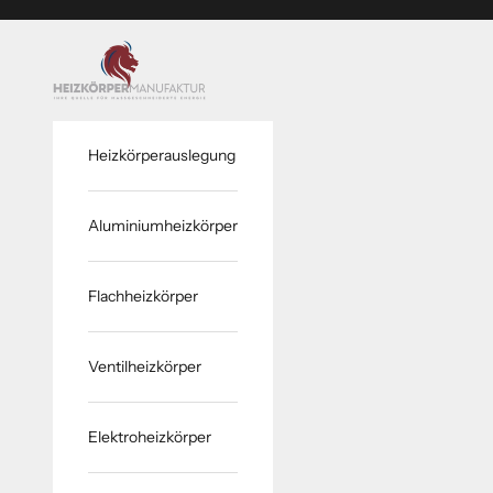
Zum Inhalt springen
www.heizkoerper-manufaktur.de
Heizkörperauslegung
Aluminiumheizkörper
Flachheizkörper
Ventilheizkörper
Elektroheizkörper