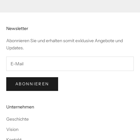
Gehe zu Element 1
Gehe zu Element 2
Gehe zu Element 3
Newsletter
Abonnieren Sie und erhalten somit exklusive Angebote und
Updates.
ABONNIEREN
Unternehmen
Geschichte
Vision
Kontakt