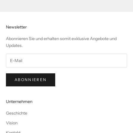
Gehe zu Element 1
Gehe zu Element 2
Gehe zu Element 3
Newsletter
Abonnieren Sie und erhalten somit exklusive Angebote und
Updates.
ABONNIEREN
Unternehmen
Geschichte
Vision
Kontakt