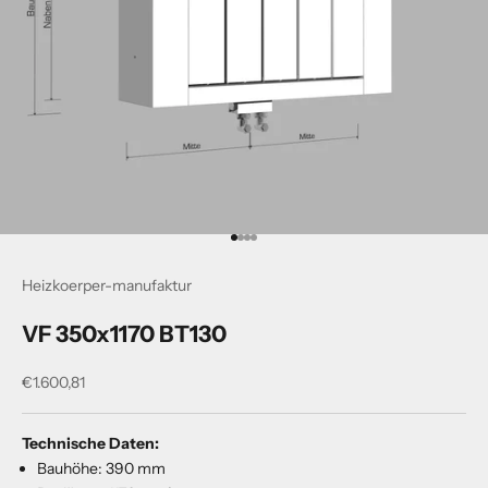
Gehe zu Element 1
Gehe zu Element 2
Gehe zu Element 3
Gehe zu Element 4
Heizkoerper-manufaktur
VF 350x1170 BT130
Angebot
€1.600,81
Technische Daten:
Bauhöhe: 390 mm