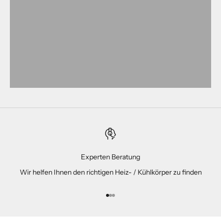
Experten Beratung
Wir helfen Ihnen den richtigen Heiz- / Kühlkörper zu finden
Gehe zu Element 1
Gehe zu Element 2
Gehe zu Element 3