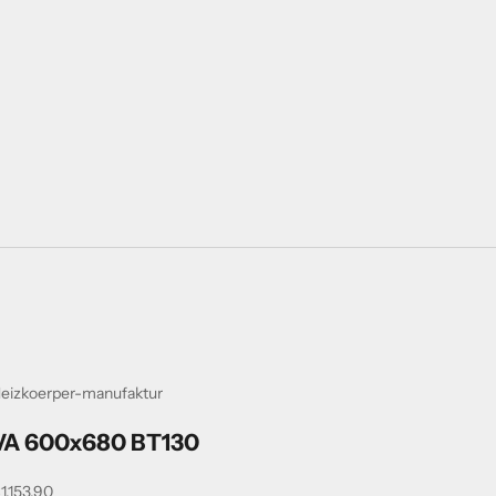
eizkoerper-manufaktur
VA 600x680 BT130
ngebot
1.153,90