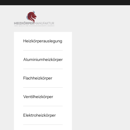
Zum Inhalt springen
www.heizkoerper-manufaktur.de
Heizkörperauslegung
Aluminiumheizkörper
Flachheizkörper
Ventilheizkörper
Elektroheizkörper