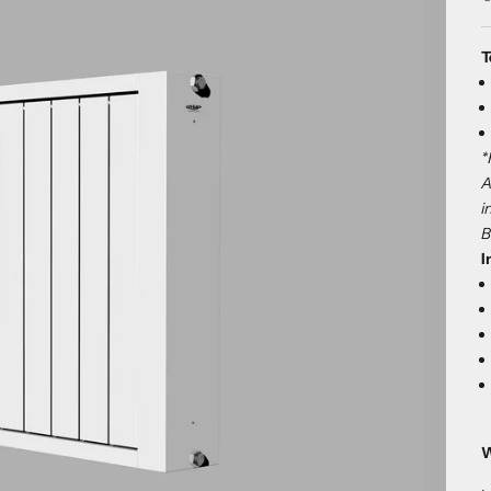
T
*
A
i
B
I
W