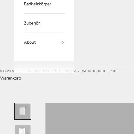
Badheizkörper
Zubehör
About
STARTSEITE
VA 600 (BAUHÖHE 640MM)
VA 600X680 BT130
Warenkorb