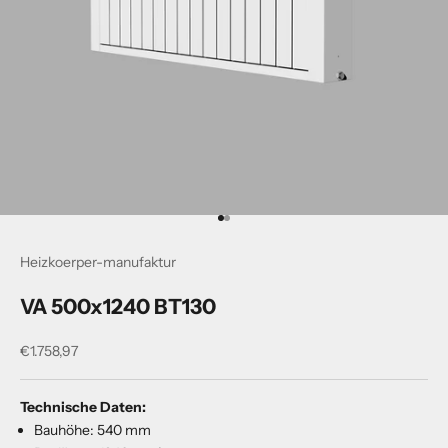
Gehe zu Element 1
Gehe zu Element 2
Heizkoerper-manufaktur
VA 500x1240 BT130
Angebot
€1.758,97
Technische Daten:
Bauhöhe: 540 mm