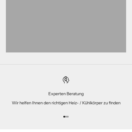
Experten Beratung
Wir helfen Ihnen den richtigen Heiz- / Kühlkörper zu finden
Gehe zu Element 1
Gehe zu Element 2
Gehe zu Element 3