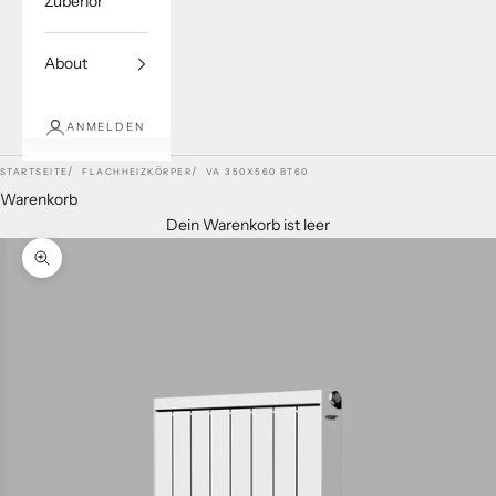
Zubehör
About
ANMELDEN
STARTSEITE
FLACHHEIZKÖRPER
VA 350X560 BT60
Warenkorb
Dein Warenkorb ist leer
Bild vergrößern