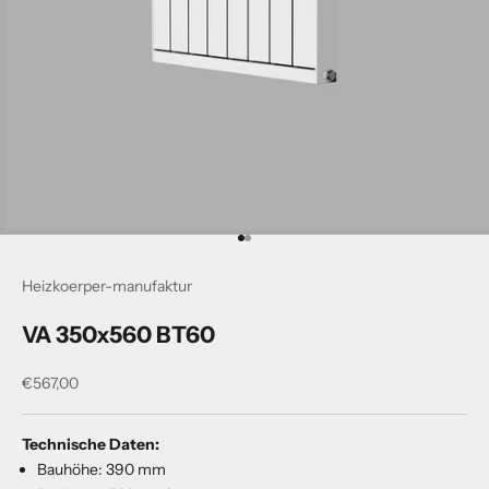
Gehe zu Element 1
Gehe zu Element 2
Heizkoerper-manufaktur
VA 350x560 BT60
Angebot
€567,00
Technische Daten:
Bauhöhe: 390 mm