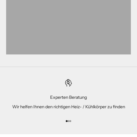
Experten Beratung
Wir helfen Ihnen den richtigen Heiz- / Kühlkörper zu finden
Gehe zu Element 1
Gehe zu Element 2
Gehe zu Element 3