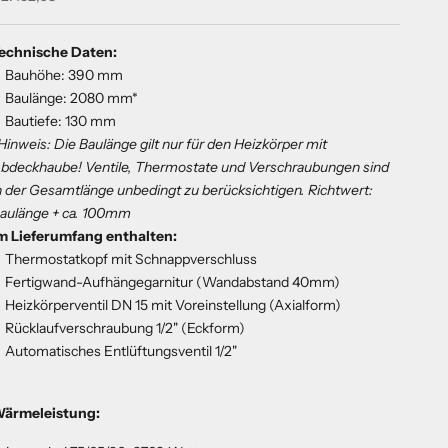
echnische Daten:
Bauhöhe: 390 mm
Baulänge: 2080 mm*
Bautiefe: 130 mm
Hinweis: Die Baulänge gilt nur für den Heizkörper mit
bdeckhaube! Ventile, Thermostate und Verschraubungen sind
n der Gesamtlänge unbedingt zu berücksichtigen.
Richtwert:
aulänge + ca. 100mm
m Lieferumfang enthalten:
Thermostatkopf mit Schnappverschluss
Fertigwand-Aufhängegarnitur (Wandabstand 40mm)
Heizkörperventil DN 15 mit Voreinstellung (Axialform)
Rücklaufverschraubung 1/2" (Eckform)
Automatisches Entlüftungsventil 1/2"
ärmeleistung: