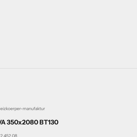
eizkoerper-manufaktur
VA 350x2080 BT130
ngebot
2.452,08