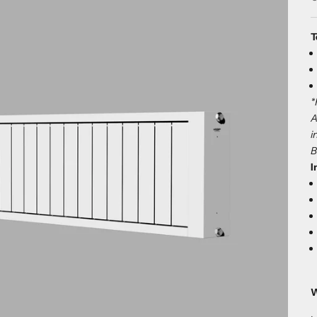
T
*
A
i
B
I
W