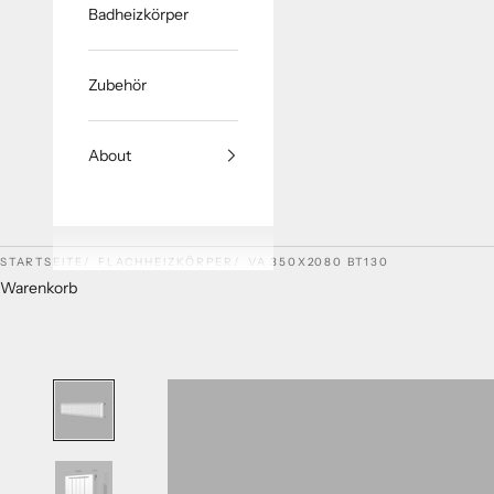
Badheizkörper
Zubehör
About
STARTSEITE
FLACHHEIZKÖRPER
VA 350X2080 BT130
Warenkorb