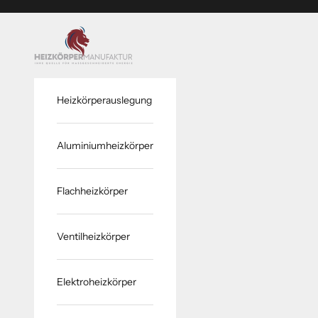
Zum Inhalt springen
www.heizkoerper-manufaktur.de
Heizkörperauslegung
Aluminiumheizkörper
Flachheizkörper
Ventilheizkörper
Elektroheizkörper