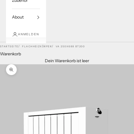
Zubehör
About
ANMELDEN
STARTSEITE
FLACHHEIZKÖRPER
VA 250X688 BT200
Warenkorb
Dein Warenkorb ist leer
Bild vergrößern