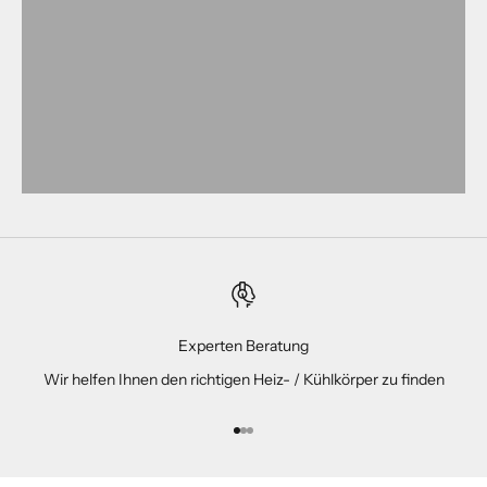
Experten Beratung
Wir helfen Ihnen den richtigen Heiz- / Kühlkörper zu finden
Gehe zu Element 1
Gehe zu Element 2
Gehe zu Element 3