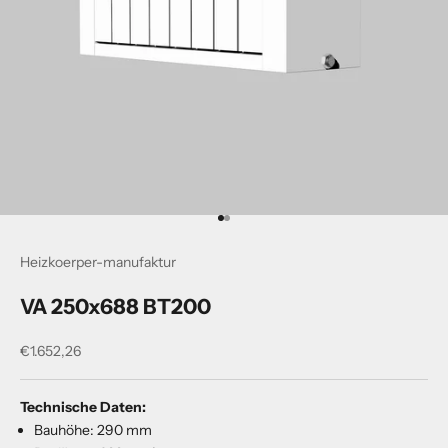
Gehe zu Element 1
Gehe zu Element 2
Heizkoerper-manufaktur
VA 250x688 BT200
Angebot
€1.652,26
Technische Daten:
Bauhöhe: 290 mm