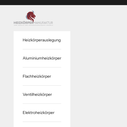
Zum Inhalt springen
www.heizkoerper-manufaktur.de
Heizkörperauslegung
Aluminiumheizkörper
Flachheizkörper
Ventilheizkörper
Elektroheizkörper