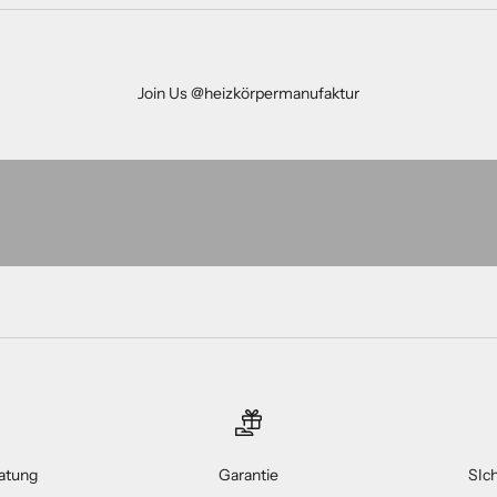
Join Us @heizkörpermanufaktur
atung
Garantie
SIc