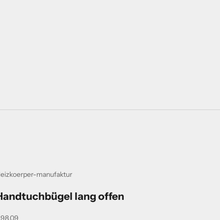
eizkoerper-manufaktur
Handtuchbügel lang offen
ngebot
98,09