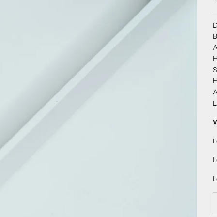
D
B
A
H
S
H
A
L
W
L
L
L
A